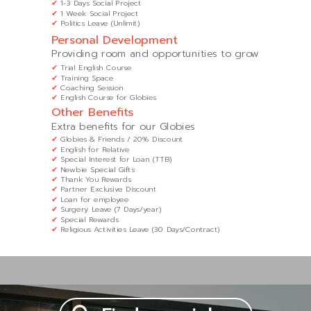
✔
1-3 Days Social Project
✔
1 Week Social Project
✔
Politics Leave (Unlimit)
Personal Development
Providing room and opportunities to grow
✔
Trial English Course
✔
Training Space
✔
Coaching Session
✔
English Course for Globies
Other Benefits
Extra benefits for our Globies
✔
Globies & Friends / 20% Discount
✔
English for Relative
✔
Special Interest for Loan (TTB)
✔
Newbie Special Gifts
✔
Thank You Rewards
✔
Partner Exclusive Discount
✔
Loan for employee
✔
Surgery Leave (7 Days/year)
✔
Special Rewards
✔
Religious Activities Leave (30 Days/Contract)