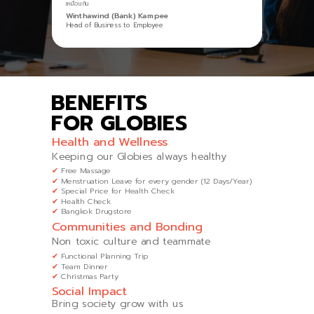
เหมือนกัน
Winthawind (Bank) Kampee
Head of Business to Employee
BENEFITS
FOR GLOBIES
Health and Wellness
Keeping our Globies
always healthy
✔
Free Massage
✔
Menstruation Leave for every gender (12 Days/Year)
✔
Special Price for Health Check
✔
Health Check
✔
Bangkok Drugstore
Communities and Bonding
Non toxic culture and teammate
✔
Functional Planning Trip
✔
Team Dinner
✔
Christmas Party
Social Impact
Bring society grow with us